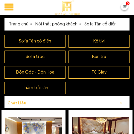
0
Trang chủ
Nội thất phòng khách
Sofa Tân cổ điển
Sofa Tân cổ điển
Kệ tivi
Sofa Góc
Bàn trà
Đôn Góc - Đôn Hoa
Tủ Giày
Thảm trải sàn
Chất Liệu