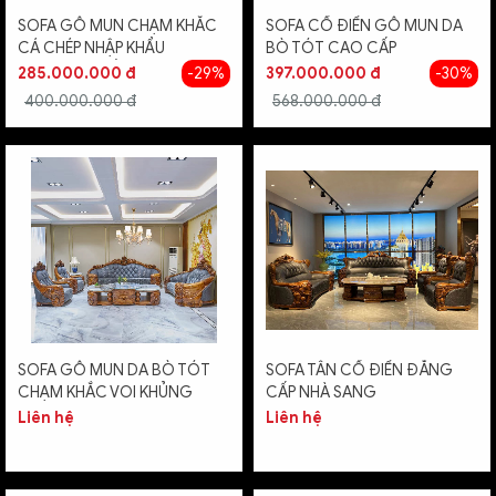
SOFA GỖ MUN CHẠM KHẮC
SOFA CỔ ĐIỂN GỖ MUN DA
CÁ CHÉP NHẬP KHẨU
BÒ TÓT CAO CẤP
NGUYÊN CHIẾC
285.000.000 đ
-29%
397.000.000 đ
-30%
400.000.000 đ
568.000.000 đ
SOFA GỖ MUN DA BÒ TÓT
SOFA TÂN CỔ ĐIỂN ĐẲNG
CHẠM KHẮC VOI KHỦNG
CẤP NHÀ SANG
Liên hệ
Liên hệ