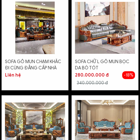
SOFA GỖ MUN CHẠM KHẮC
SOFA CHỮ L GỖ MUN BỌC
ĐI CÙNG ĐẲNG CẤP NHÀ
DA BÒ TÓT
SANG
Liên hệ
280.000.000 đ
-18%
340.000.000 đ