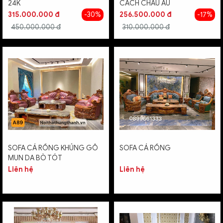
24K
CÁCH CHÂU ÂU
315.000.000 đ
-30%
256.500.000 đ
-17%
450.000.000 đ
310.000.000 đ
SOFA CÁ RỒNG KHỦNG GỖ
SOFA CÁ RỒNG
MUN DA BÒ TÓT
Liên hệ
Liên hệ