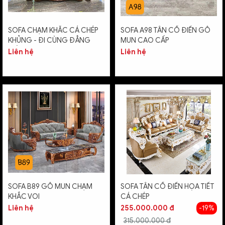
SOFA CHẠM KHẮC CÁ CHÉP
SOFA A98 TÂN CỔ ĐIỂN GỖ
KHỦNG - ĐI CÙNG ĐẲNG
MUN CAO CẤP
CẤP NHÀ SANG
Liên hệ
Liên hệ
SOFA B89 GỖ MUN CHẠM
SOFA TÂN CỔ ĐIỂN HỌA TIẾT
KHẮC VOI
CÁ CHÉP
Liên hệ
255.000.000 đ
-19%
315.000.000 đ