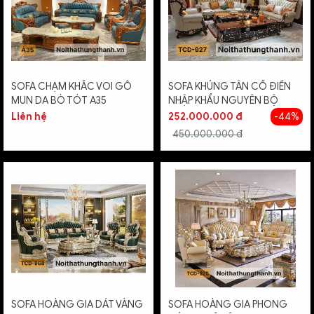
SOFA CHẠM KHẮC VOI GỖ
SOFA KHỦNG TÂN CỔ ĐIỂN
MUN DA BÒ TÓT A35
NHẬP KHẨU NGUYÊN BỘ
Liên hệ
252.000.000 đ
-44%
450.000.000 đ
SOFA HOÀNG GIA DÁT VÀNG
SOFA HOÀNG GIA PHONG